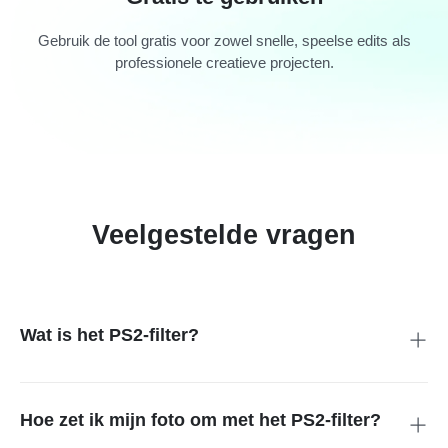
Gebruik de tool gratis voor zowel snelle, speelse edits als
professionele creatieve projecten.
Veelgestelde vragen
Wat is het PS2-filter?
Het is een retro game filter dat je foto’s de nostalgische
uitstraling van PlayStation 2-games geeft, met sterke
contrasten, korrelige texturen en een herkenbare oude-game-
Hoe zet ik mijn foto om met het PS2-filter?
sfeer.