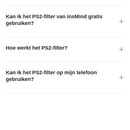
Upload je foto naar het platform van insMind, kies het PS2-
filter en download je bewerkte afbeelding.
Kan ik het PS2-filter van insMind gratis
gebruiken?
Als je geen afbeeldingen in ultrahoge resolutie hoeft te
downloaden, is het gratis.
Hoe werkt het PS2-filter?
De AI analyseert je foto en past retro-effecten toe op texturen
en kleuren, zodat je die herkenbare game-uitstraling uit het
PS2-tijdperk krijgt.
Kan ik het PS2-filter op mijn telefoon
gebruiken?
Zeker! Met het filter bewerk je ook onderweg makkelijk je
foto's.