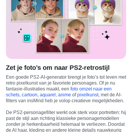
Zet je foto’s om naar PS2-retrostijl
Een goede PS2-AI-generator brengt je foto’s tot leven met 
retro pixelkunst van je favoriete personages. Of je nu 
fantasie-illustraties maakt, een 
foto omzet naar een 
schets
, 
cartoon
, 
aquarel
, 
anime
 of 
pixelkunst
, met de AI-
filters van insMind heb je volop creatieve mogelijkheden.
De PS2-personagefilter werkt ook sterk voor portretten: hij 
past de stijl aan richting klassieke personagemodellen 
zonder je herkenbaarheid helemaal te verliezen. Doordat 
de AI haar, kleding en andere kleine details nauwkeurig 