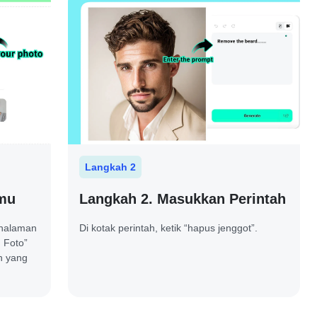
Langkah 2
omu
Langkah 2. Masukkan Perintah
 halaman
Di kotak perintah, ketik “hapus jenggot”.
h Foto”
h yang