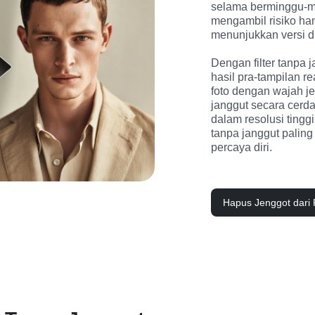
selama berminggu-mi
mengambil risiko ha
menunjukkan versi dir
Dengan filter tanpa j
hasil pra-tampilan re
foto dengan wajah je
janggut secara cerda
dalam resolusi tingg
tanpa janggut paling
percaya diri.
Hapus Jenggot dari 