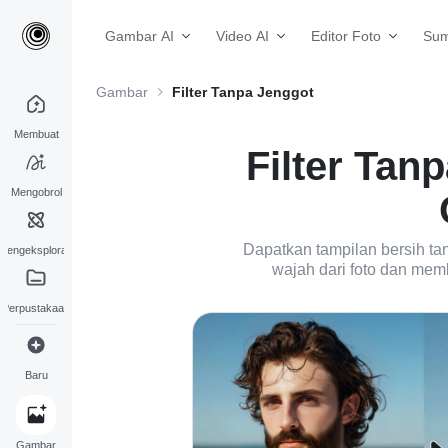
Gambar AI
Video AI
Editor Foto
Sum
Gambar
Filter Tanpa Jenggot
Membuat
Filter Tan
Mengobrol
Dapatkan tampilan bersih ta
Mengeksplorasi
wajah dari foto dan memb
Perpustakaan
Baru
Gambar