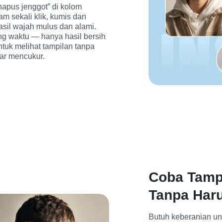
hapus jenggot” di kolom 
m sekali klik, kumis dan 
sil wajah mulus dan alami. 
g waktu — hanya hasil bersih 
tuk melihat tampilan tanpa 
ar mencukur.
Coba Tamp
Tanpa Har
Butuh keberanian un