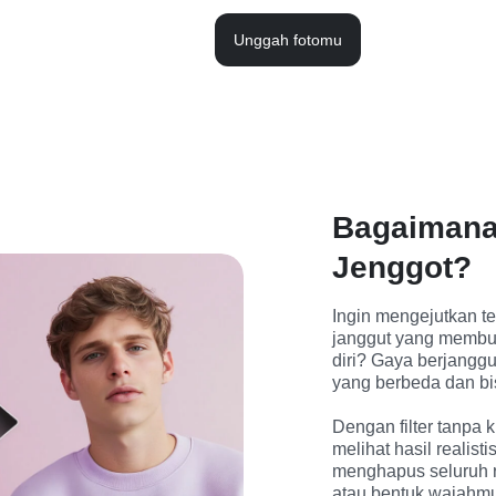
Unggah fotomu
Bagaimana
Jenggot?
Ingin mengejutkan t
janggut yang membuat
diri? Gaya berjanggu
yang berbeda dan bi
Dengan filter tanpa 
melihat hasil realist
menghapus seluruh r
atau bentuk wajahmu