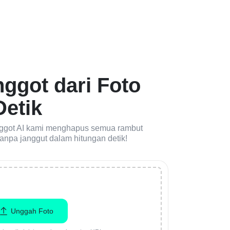
nggot dari Foto
Detik
enggot AI kami menghapus semua rambut
tanpa janggut dalam hitungan detik!
Unggah Foto