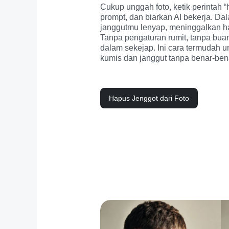
Cukup unggah foto, ketik perintah “
prompt, dan biarkan AI bekerja. Dala
janggutmu lenyap, meninggalkan ha
Tanpa pengaturan rumit, tanpa buan
dalam sekejap. Ini cara termudah un
kumis dan janggut tanpa benar-ben
Hapus Jenggot dari Foto