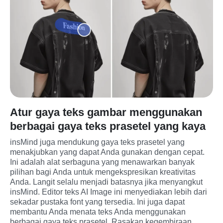
Atur gaya teks gambar menggunakan
berbagai gaya teks prasetel yang kaya
insMind juga mendukung gaya teks prasetel yang 
menakjubkan yang dapat Anda gunakan dengan cepat. 
Ini adalah alat serbaguna yang menawarkan banyak 
pilihan bagi Anda untuk mengekspresikan kreativitas 
Anda. Langit selalu menjadi batasnya jika menyangkut 
insMind. Editor teks AI Image ini menyediakan lebih dari 
sekadar pustaka font yang tersedia. Ini juga dapat 
membantu Anda menata teks Anda menggunakan 
berbagai gaya teks prasetel. Rasakan kegembiraan 