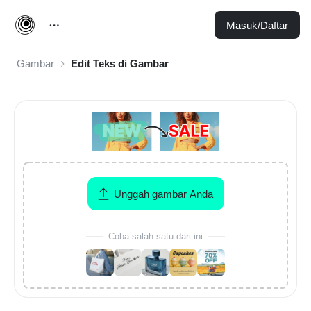
Masuk/Daftar
Gambar
Edit Teks di Gambar
Unggah gambar Anda
Coba salah satu dari ini