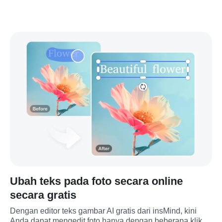
Ubah teks pada foto secara online
secara gratis
Dengan editor teks gambar AI gratis dari insMind, kini 
Anda dapat mengedit foto hanya dengan beberapa klik. 