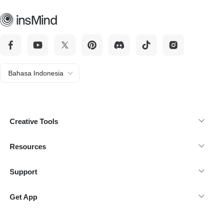
Bahasa Indonesia
Creative Tools
Resources
Support
Get App